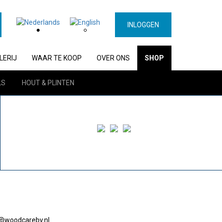
INLOGGEN
LERIJ
WAAR TE KOOP
OVER ONS
SHOP
LS
HOUT & PLINTEN
o@woodcarebv.nl