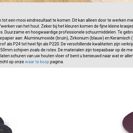
m tot een mooi eindresultaat te komen. Dit kan alleen door te werken m
erken van het hout. Zeker bij het kleuren komen de fijne kleine krasjes
es. Duurzame en hoogwaardige professionele schuurmiddelen. Te gebrui
rpapier aan: Aluminiumoxide (bruin), Zirkonium (blauw) en Keramisch (fe
r grof als P24 tot heel fijn als P220. De verschillende kwaliteiten zijn 
0mm schijven zoals de rotex. De materialen zijn toepasbaar op de m
t laten schuren van uw houten vloer of bent u benieuwd naar wat er al
rzicht op onze
waar te koop
pagina.