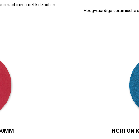
urmachines, met klitzool en
Hoogwaardige ceramische sc
150MM
NORTON K