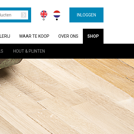
INLOGGEN
LERIJ
WAAR TE KOOP
OVER ONS
SHOP
LS
HOUT & PLINTEN