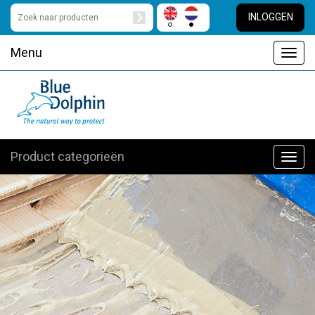
INLOGGEN
Menu
Toggl
navig
Product categorieën
Toggl
navig