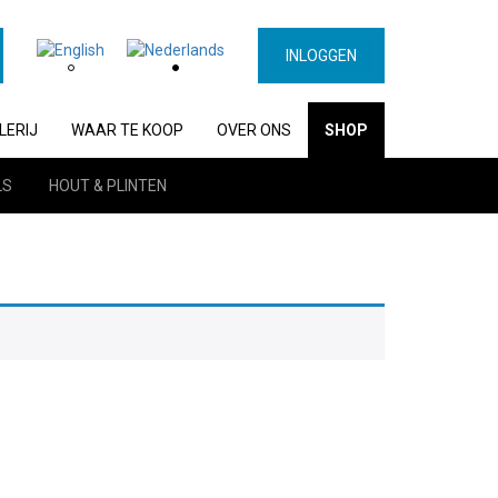
INLOGGEN
LERIJ
WAAR TE KOOP
OVER ONS
SHOP
LS
HOUT & PLINTEN