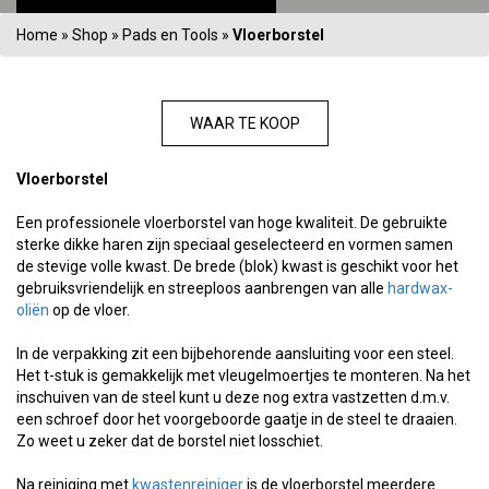
Home
»
Shop
»
Pads en Tools
»
Vloerborstel
WAAR TE KOOP
Vloerborstel
Een professionele vloerborstel van hoge kwaliteit. De gebruikte
sterke dikke haren zijn speciaal geselecteerd en vormen samen
de stevige volle kwast. De brede (blok) kwast is geschikt voor het
gebruiksvriendelijk en streeploos aanbrengen van alle
hardwax-
oliën
op de vloer.
In de verpakking zit een bijbehorende aansluiting voor een steel.
Het t-stuk is gemakkelijk met vleugelmoertjes te monteren. Na het
inschuiven van de steel kunt u deze nog extra vastzetten d.m.v.
een schroef door het voorgeboorde gaatje in de steel te draaien.
Zo weet u zeker dat de borstel niet losschiet.
Na reiniging met
kwastenreiniger
is de vloerborstel meerdere