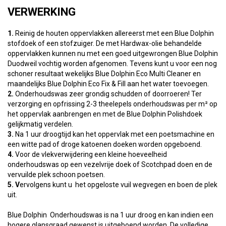
VERWERKING
1.
Reinig de houten oppervlakken allereerst met een Blue Dolphin
stofdoek of een stofzuiger. De met Hardwax-olie behandelde
oppervlakken kunnen nu met een goed uitgewrongen Blue Dolphin
Duodweil vochtig worden afgenomen. Tevens kunt u voor een nog
schoner resultaat wekelijks Blue Dolphin Eco Multi Cleaner en
maandelijks Blue Dolphin Eco Fix & Fill aan het water toevoegen.
2.
Onderhoudswas zeer grondig schudden of doorroeren! Ter
verzorging en opfrissing 2-3 theelepels onderhoudswas per m² op
het oppervlak aanbrengen en met de Blue Dolphin Polishdoek
gelijkmatig verdelen.
3.
Na 1 uur droogtijd kan het oppervlak met een poetsmachine en
een witte pad of droge katoenen doeken worden opgeboend.
4.
Voor de vlekverwijdering een kleine hoeveelheid
onderhoudswas op een vezelvrije doek of Scotchpad doen en de
vervuilde plek schoon poetsen.
5. V
ervolgens kunt u het opgeloste vuil wegvegen en boen de plek
uit.
Blue Dolphin Onderhoudswas is na 1 uur droog en kan indien een
hogere glansgraad gewenst is uitgeboend worden. De volledige