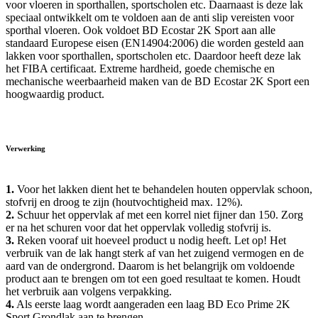
voor vloeren in sporthallen, sportscholen etc. Daarnaast is deze lak
speciaal ontwikkelt om te voldoen aan de anti slip vereisten voor
sporthal vloeren. Ook voldoet BD Ecostar 2K Sport aan alle
standaard Europese eisen (EN14904:2006) die worden gesteld aan
lakken voor sporthallen, sportscholen etc. Daardoor heeft deze lak
het FIBA certificaat. Extreme hardheid, goede chemische en
mechanische weerbaarheid maken van de BD Ecostar 2K Sport een
hoogwaardig product.
Verwerking
1.
Voor het lakken dient het te behandelen houten oppervlak schoon,
stofvrij en droog te zijn (houtvochtigheid max. 12%).
2.
Schuur het oppervlak af met een korrel niet fijner dan 150. Zorg
er na het schuren voor dat het oppervlak volledig stofvrij is.
3.
Reken vooraf uit hoeveel product u nodig heeft. Let op! Het
verbruik van de lak hangt sterk af van het zuigend vermogen en de
aard van de ondergrond. Daarom is het belangrijk om voldoende
product aan te brengen om tot een goed resultaat te komen. Houdt
het verbruik aan volgens verpakking.
4.
Als eerste laag wordt aangeraden een laag BD Eco Prime 2K
Sport Grondlak aan te brengen.