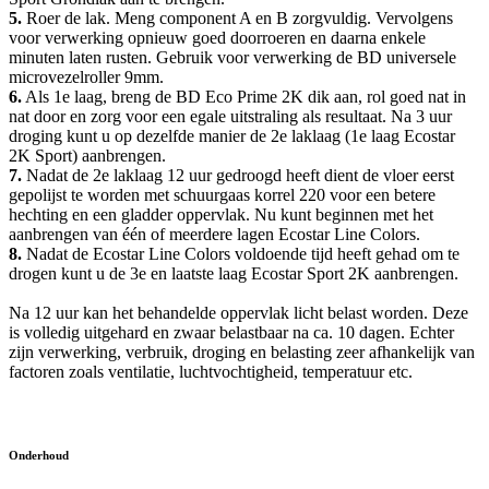
5.
Roer de lak. Meng component A en B zorgvuldig. Vervolgens
voor verwerking opnieuw goed doorroeren en daarna enkele
minuten laten rusten. Gebruik voor verwerking de BD universele
microvezelroller 9mm.
6.
Als 1e laag, breng de BD Eco Prime 2K dik aan, rol goed nat in
nat door en zorg voor een egale uitstraling als resultaat. Na 3 uur
droging kunt u op dezelfde manier de 2e laklaag (1e laag Ecostar
2K Sport) aanbrengen.
7.
Nadat de 2e laklaag 12 uur gedroogd heeft dient de vloer eerst
gepolijst te worden met schuurgaas korrel 220 voor een betere
hechting en een gladder oppervlak. Nu kunt beginnen met het
aanbrengen van één of meerdere lagen Ecostar Line Colors.
8.
Nadat de Ecostar Line Colors voldoende tijd heeft gehad om te
drogen kunt u de 3e en laatste laag Ecostar Sport 2K aanbrengen.
Na 12 uur kan het behandelde oppervlak licht belast worden. Deze
is volledig uitgehard en zwaar belastbaar na ca. 10 dagen. Echter
zijn verwerking, verbruik, droging en belasting zeer afhankelijk van
factoren zoals ventilatie, luchtvochtigheid, temperatuur etc.
Onderhoud