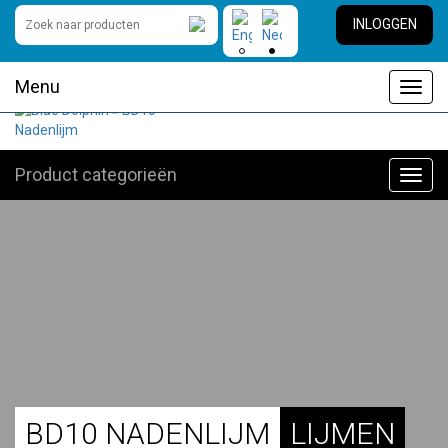
INLOGGEN
Menu
Toggl
navig
Product categorieën
Toggl
navig
BD10 NADENLIJM
LIJMEN