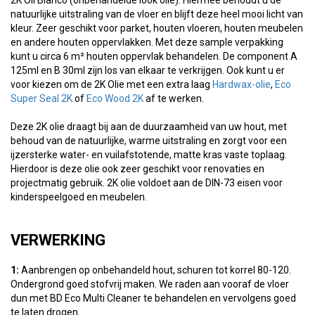
2K Oil Bianco (onbehandelde look olie). Hiermee behoudt u de
natuurlijke uitstraling van de vloer en blijft deze heel mooi licht van
kleur. Zeer geschikt voor parket, houten vloeren, houten meubelen
en andere houten oppervlakken. Met deze sample verpakking
kunt u circa 6 m² houten oppervlak behandelen. De component A
125ml en B 30ml zijn los van elkaar te verkrijgen. Ook kunt u er
voor kiezen om de 2K Olie met een extra laag
Hardwax-olie
,
Eco
Super Seal 2K
of
Eco Wood 2K
af te werken.
Deze 2K olie draagt bij aan de duurzaamheid van uw hout, met
behoud van de natuurlijke, warme uitstraling en zorgt voor een
ijzersterke water- en vuilafstotende, matte kras vaste toplaag.
Hierdoor is deze olie ook zeer geschikt voor renovaties en
projectmatig gebruik. 2K olie voldoet aan de DIN-73 eisen voor
kinderspeelgoed en meubelen.
VERWERKING
1:
Aanbrengen op onbehandeld hout, schuren tot korrel 80-120.
Ondergrond goed stofvrij maken. We raden aan vooraf de vloer
dun met BD Eco Multi Cleaner te behandelen en vervolgens goed
te laten drogen.