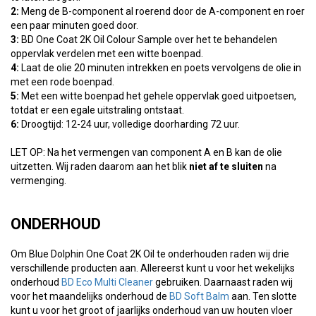
2:
Meng de B-component al roerend door de A-component en roer
een paar minuten goed door.
3:
BD One Coat 2K Oil Colour Sample over het te behandelen
oppervlak verdelen met een witte boenpad.
4:
Laat de olie 20 minuten intrekken en poets vervolgens de olie in
met een rode boenpad.
5:
Met een witte boenpad het gehele oppervlak goed uitpoetsen,
totdat er een egale uitstraling ontstaat.
6:
Droogtijd: 12-24 uur, volledige doorharding 72 uur.
LET OP: Na het vermengen van component A en B kan de olie
uitzetten. Wij raden daarom aan het blik
niet af te sluiten
na
vermenging.
ONDERHOUD
Om Blue Dolphin One Coat 2K Oil te onderhouden raden wij drie
verschillende producten aan. Allereerst kunt u voor het wekelijks
onderhoud
BD Eco Multi Cleaner
gebruiken. Daarnaast raden wij
voor het maandelijks onderhoud de
BD Soft Balm
aan. Ten slotte
kunt u voor het groot of jaarlijks onderhoud van uw houten vloer