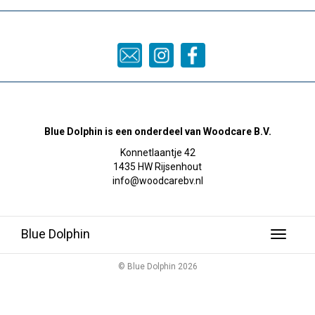
Blue Dolphin is een onderdeel van Woodcare B.V.
Konnetlaantje 42
1435 HW Rijsenhout
info@woodcarebv.nl
Blue Dolphin
Toggle
navigati
© Blue Dolphin 2026