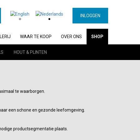
INLOGGEN
LERIJ
WAAR TE KOOP
OVER ONS
SHOP
LS
HOUT & PLINTEN
maximaal te waarborgen.
n naar een schone en gezonde leefomgeving.
nnodige productsegmentatie plaats.