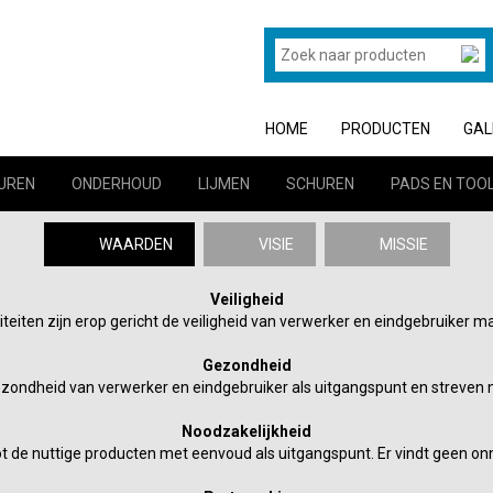
HOME
PRODUCTEN
GAL
UREN
ONDERHOUD
LIJMEN
SCHUREN
PADS EN TOO
WAARDEN
VISIE
MISSIE
Veiligheid
viteiten zijn erop gericht de veiligheid van verwerker en eindgebruiker 
Gezondheid
gezondheid van verwerker en eindgebruiker als uitgangspunt en streve
Noodzakelijkheid
t de nuttige producten met eenvoud als uitgangspunt. Er vindt geen o