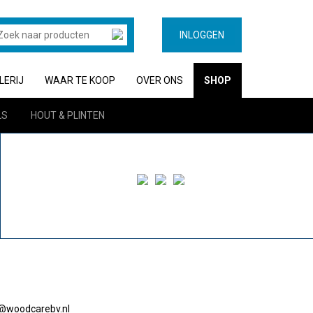
INLOGGEN
LERIJ
WAAR TE KOOP
OVER ONS
SHOP
LS
HOUT & PLINTEN
o@woodcarebv.nl