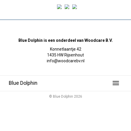
Blue Dolphin is een onderdeel van Woodcare B.V.
Konnetlaantje 42
1435 HW Rijsenhout
info@woodcarebv.nl
Blue Dolphin
Toggle
navigati
© Blue Dolphin 2026