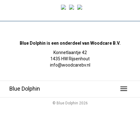
Blue Dolphin is een onderdeel van Woodcare B.V.
Konnetlaantje 42
1435 HW Rijsenhout
info@woodcarebv.nl
Blue Dolphin
Toggle
navigati
© Blue Dolphin 2026