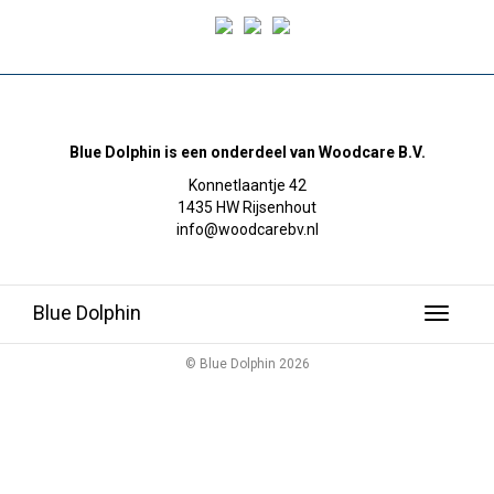
Blue Dolphin is een onderdeel van Woodcare B.V.
Konnetlaantje 42
1435 HW Rijsenhout
info@woodcarebv.nl
Blue Dolphin
Toggle
navigati
© Blue Dolphin 2026