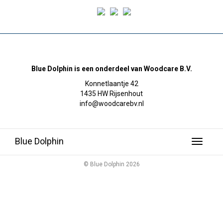
Blue Dolphin is een onderdeel van Woodcare B.V.
Konnetlaantje 42
1435 HW Rijsenhout
info@woodcarebv.nl
Blue Dolphin
Toggle
navigati
© Blue Dolphin 2026