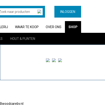
INLOGGEN
LERIJ
WAAR TE KOOP
OVER ONS
SHOP
LS
HOUT & PLINTEN
o@woodcarebv.nl