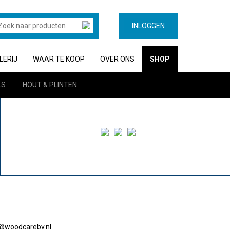
INLOGGEN
LERIJ
WAAR TE KOOP
OVER ONS
SHOP
LS
HOUT & PLINTEN
o@woodcarebv.nl