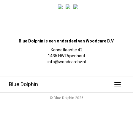
Blue Dolphin is een onderdeel van Woodcare B.V.
Konnetlaantje 42
1435 HW Rijsenhout
info@woodcarebv.nl
Blue Dolphin
Toggle
navigati
© Blue Dolphin 2026