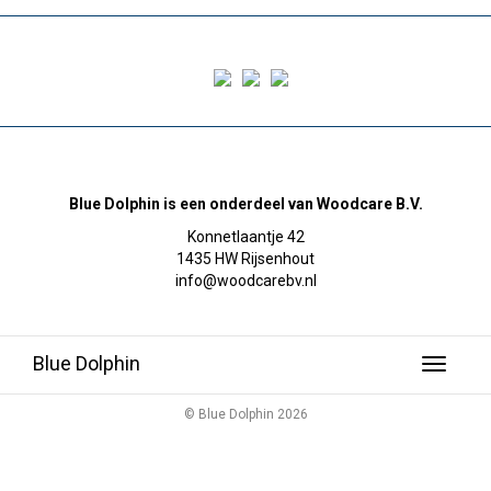
Blue Dolphin is een onderdeel van Woodcare B.V.
Konnetlaantje 42
1435 HW Rijsenhout
info@woodcarebv.nl
Blue Dolphin
Toggle
navigati
© Blue Dolphin 2026