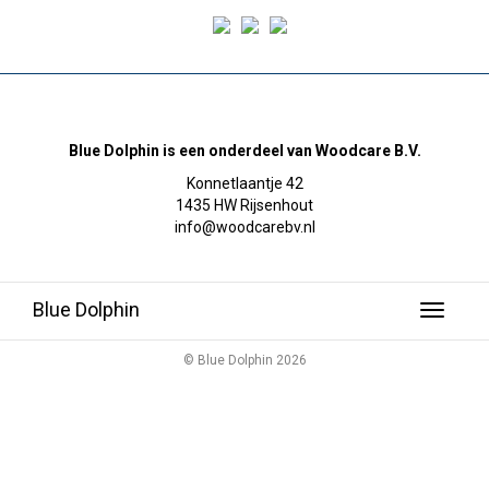
Blue Dolphin is een onderdeel van Woodcare B.V.
Konnetlaantje 42
1435 HW Rijsenhout
info@woodcarebv.nl
Blue Dolphin
Toggle
navigati
© Blue Dolphin 2026