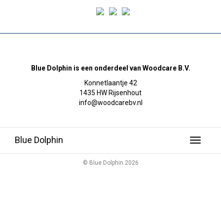
Blue Dolphin is een onderdeel van Woodcare B.V.
Konnetlaantje 42
1435 HW Rijsenhout
info@woodcarebv.nl
Blue Dolphin
Toggle
navigati
© Blue Dolphin 2026